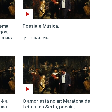
ema:
Poesia e Música.
gos,
o mais
Ep. 130 07 Jul 2026
 é a
O amor está no ar: Maratona de
sas
Leitura na Sertã, poesia,