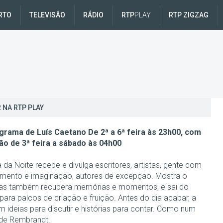
RTO
TELEVISÃO
RÁDIO
RTP
PLAY
RTP ZIGZAG
 NA RTP PLAY
rama de Luís Caetano De 2ª a 6ª feira às 23h00, com
ão de 3ª feira a sábado às 04h00
da Noite recebe e divulga escritores, artistas, gente com
mento e imaginação, autores de excepção. Mostra o
s também recupera memórias e momentos, e sai do
para palcos de criação e fruição. Antes do dia acabar, a
m ideias para discutir e histórias para contar. Como num
de Rembrandt.