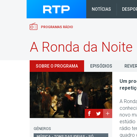
NOTÍCIAS
DESPO
PROGRAMAS RÁDIO
A Ronda da Noite
SOBRE O PROGRAMA
EPISÓDIOS
REVER
Um prog
repetiç
A Ronda 
conheci
novo ma
estúdio 
rádio te
GÉNEROS
quadro 
MÚSICA - TONS DAS IDEIAS - SÓ