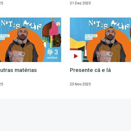
25
21 Dez 2025
outras matérias
Presente cá e lá
25
23 Nov 2025