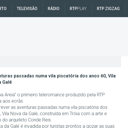
RTO
TELEVISÃO
RÁDIO
RTP
PLAY
RTP ZIGZAG
turas passadas numa vila piscatória dos anos 60, Vila
a Galé
na Areia" o primeiro teleromance produzido pela RTP
a aos ecrãs.
ever as aventuras passadas numa vila piscatória dos
, Vila Nova da Galé, construída em Tróia com a arte e
 do arquiteto Conde Reis.
a da Galé é invadida por turistas prontos a gozar as suas