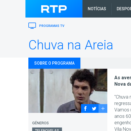
NOTÍCIAS
DESPO
PROGRAMAS TV
Chuva na Areia
SOBRE O PROGRAMA
As aven
Nova d
"Chuva 
regress
Vamos r
anos 60
engenho
GÉNEROS
Vila Nov
TELENOVELAS