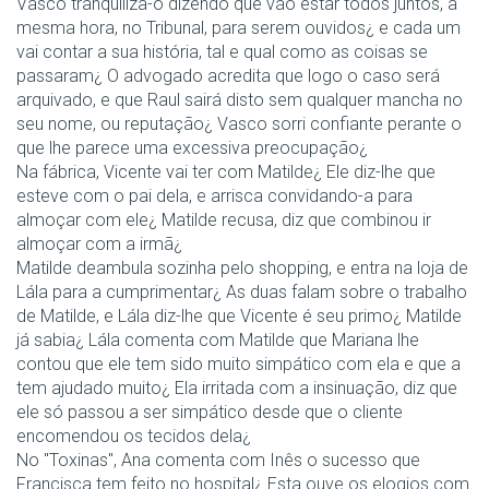
Vasco tranquiliza-o dizendo que vão estar todos juntos, à
mesma hora, no Tribunal, para serem ouvidos¿ e cada um
vai contar a sua história, tal e qual como as coisas se
passaram¿ O advogado acredita que logo o caso será
arquivado, e que Raul sairá disto sem qualquer mancha no
seu nome, ou reputação¿ Vasco sorri confiante perante o
que lhe parece uma excessiva preocupação¿
Na fábrica, Vicente vai ter com Matilde¿ Ele diz-lhe que
esteve com o pai dela, e arrisca convidando-a para
almoçar com ele¿ Matilde recusa, diz que combinou ir
almoçar com a irmã¿
Matilde deambula sozinha pelo shopping, e entra na loja de
Lála para a cumprimentar¿ As duas falam sobre o trabalho
de Matilde, e Lála diz-lhe que Vicente é seu primo¿ Matilde
já sabia¿ Lála comenta com Matilde que Mariana lhe
contou que ele tem sido muito simpático com ela e que a
tem ajudado muito¿ Ela irritada com a insinuação, diz que
ele só passou a ser simpático desde que o cliente
encomendou os tecidos dela¿
No "Toxinas", Ana comenta com Inês o sucesso que
Francisca tem feito no hospital¿ Esta ouve os elogios com