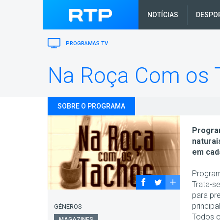
NOTÍCIAS
DESPO
PROGRAMAS TV
Na Roça Com os 
SOBRE O PROGRAMA
Progra
naturai
em cada
Program
Trata-s
para pr
princip
GÉNEROS
Todos o
MAGAZINES