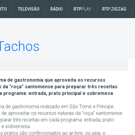
RTO
TELEVISÃO
RÁDIO
RTP
PLAY
RTP ZIGZAG
Tachos
ma de gastronomia que aproveita os recursos
s da "roça" santomense para preparar três receitas
 programa: entrada, prato principal e sobremesa
a de gastronomia realizado em São Tomé e Príncipe.
e de aproveitar os recursos naturais da "roça" santomense
eparar três receitas em cada programa: entrada, prato
al e sobremesa.
s pratos são confecionados ao ar livre, ou seja, o