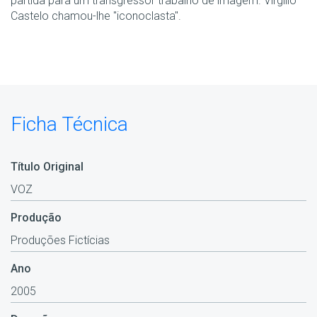
partida para um transgressor trabalho de imagem. Virgílio
Castelo chamou-lhe "iconoclasta".
Ficha Técnica
Título Original
VOZ
Produção
Produções Fictícias
Ano
2005