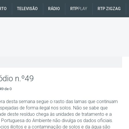
RTO
TELEVISÃO
RÁDIO
RTP
PLAY
RTP ZIGZAG
ódio n.º49
49 de 0
era desta semana segue o rasto das lamas que continuam
espejadas de forma ilegal nos solos. Não se sabe que
ade deste resíduo chega às unidades de tratamento e a
 Portuguesa do Ambiente não divulga os dados oficiais.
cios ilícitos e a contaminação de solos e da água são