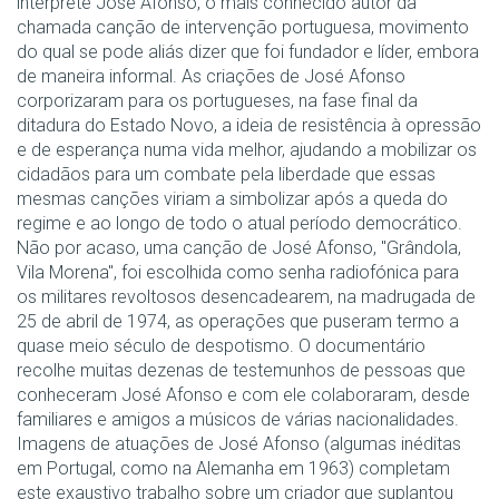
intérprete José Afonso, o mais conhecido autor da
chamada canção de intervenção portuguesa, movimento
do qual se pode aliás dizer que foi fundador e líder, embora
de maneira informal. As criações de José Afonso
corporizaram para os portugueses, na fase final da
ditadura do Estado Novo, a ideia de resistência à opressão
e de esperança numa vida melhor, ajudando a mobilizar os
cidadãos para um combate pela liberdade que essas
mesmas canções viriam a simbolizar após a queda do
regime e ao longo de todo o atual período democrático.
Não por acaso, uma canção de José Afonso, "Grândola,
Vila Morena", foi escolhida como senha radiofónica para
os militares revoltosos desencadearem, na madrugada de
25 de abril de 1974, as operações que puseram termo a
quase meio século de despotismo. O documentário
recolhe muitas dezenas de testemunhos de pessoas que
conheceram José Afonso e com ele colaboraram, desde
familiares e amigos a músicos de várias nacionalidades.
Imagens de atuações de José Afonso (algumas inéditas
em Portugal, como na Alemanha em 1963) completam
este exaustivo trabalho sobre um criador que suplantou