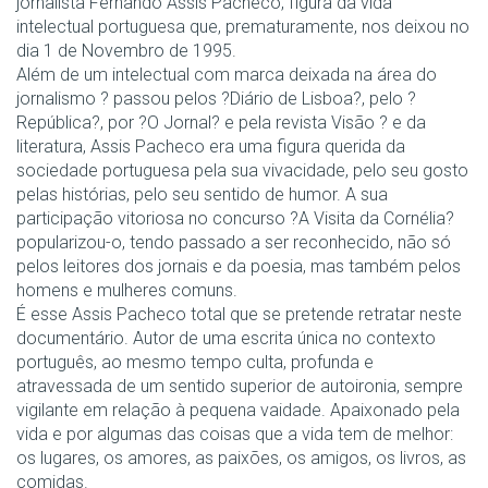
jornalista Fernando Assis Pacheco, figura da vida
intelectual portuguesa que, prematuramente, nos deixou no
dia 1 de Novembro de 1995.
Além de um intelectual com marca deixada na área do
jornalismo ? passou pelos ?Diário de Lisboa?, pelo ?
República?, por ?O Jornal? e pela revista Visão ? e da
literatura, Assis Pacheco era uma figura querida da
sociedade portuguesa pela sua vivacidade, pelo seu gosto
pelas histórias, pelo seu sentido de humor. A sua
participação vitoriosa no concurso ?A Visita da Cornélia?
popularizou-o, tendo passado a ser reconhecido, não só
pelos leitores dos jornais e da poesia, mas também pelos
homens e mulheres comuns.
É esse Assis Pacheco total que se pretende retratar neste
documentário. Autor de uma escrita única no contexto
português, ao mesmo tempo culta, profunda e
atravessada de um sentido superior de autoironia, sempre
vigilante em relação à pequena vaidade. Apaixonado pela
vida e por algumas das coisas que a vida tem de melhor:
os lugares, os amores, as paixões, os amigos, os livros, as
comidas.