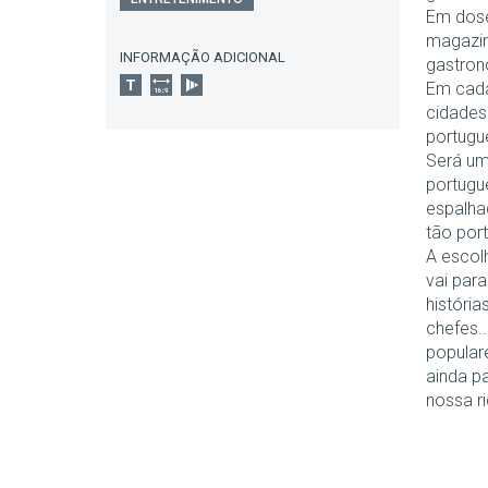
Em dose
magazin
INFORMAÇÃO ADICIONAL
gastron
Em cada
cidades
portugu
Será um
portugu
espalha
tão por
A escol
vai par
história
chefes.
popular
ainda pa
nossa r