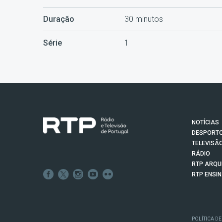
Duração
30 minutos
Série
1
NOTÍCIAS
DESPORT
TELEVISÃ
RÁDIO
RTP ARQU
RTP ENSI
POLÍTICA DE