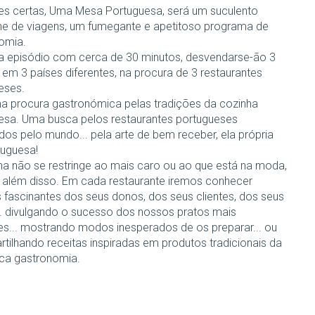
s certas, Uma Mesa Portuguesa, será um suculento
e de viagens, um fumegante e apetitoso programa de
omia.
 episódio com cerca de 30 minutos, desvendarse-ão 3
 em 3 países diferentes, na procura de 3 restaurantes
eses.
a procura gastronómica pelas tradições da cozinha
esa. Uma busca pelos restaurantes portugueses
dos pelo mundo... pela arte de bem receber, ela própria
tuguesa!
ha não se restringe ao mais caro ou ao que está na moda,
a além disso. Em cada restaurante iremos conhecer
s fascinantes dos seus donos, dos seus clientes, dos seus
.. divulgando o sucesso dos nossos pratos mais
es... mostrando modos inesperados de os preparar... ou
rtilhando receitas inspiradas em produtos tradicionais da
ica gastronomia.