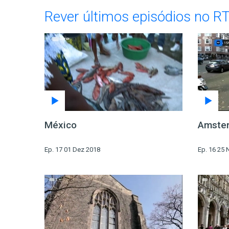
Rever últimos episódios no R
México
Amste
Ep. 17 01 Dez 2018
Ep. 16 25 