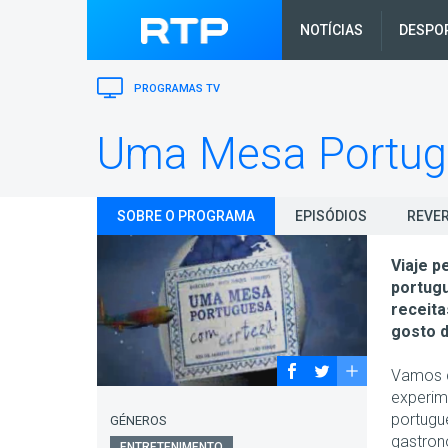
NOTÍCIAS
DESPO
PROGRAMAS TV
Uma Mesa Portugu
SOBRE O PROGRAMA
EPISÓDIOS
REVER
Viaje p
portugu
receita
gosto 
Vamos c
experime
portugu
GÉNEROS
gastron
ENTRETENIMENTO