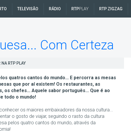
RTO
TELEVISÃO
RÁDIO
RTP
PLAY
RTP ZIGZAG
esa... Com Certeza
 NA RTP PLAY
elos quatros cantos do mundo... E percorra as mesas
esas que por aí existem! Os restaurantes, as
s, os chefes... Aquele sabor português... Que é ao
de todo o mundo!
onhecer os maiores embaixadores da nossa cultura...
ntar o gosto de viajar, seguindo o rasto da cultura
esa pelos quatro cantos do mundo, através da
omia!