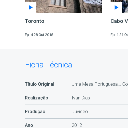
Toronto
Cabo V
Ep. 4 28 Out 2018
Ep. 1 21 O
Ficha Técnica
Título Original
Uma Mesa Portuguesa... C
Realização
Ivan Dias
Produção
Duvideo
Ano
2012