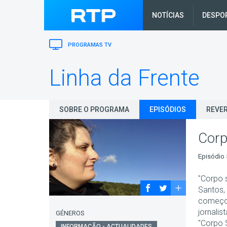
NOTÍCIAS
DESPO
PROGRAMAS TV
Linha da Frente
SOBRE O PROGRAMA
EPISÓDIOS
REVER
Corp
Episódio 
"Corpo 
Santos,
começou
jornalis
GÉNEROS
"Corpo 
INFORMAÇÃO - ACTUALIDADES