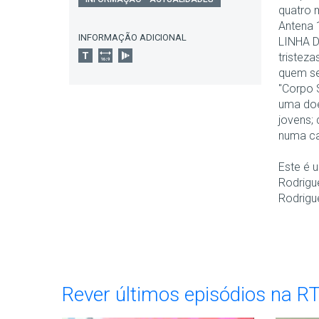
quatro 
Antena 
INFORMAÇÃO ADICIONAL
LINHA D
tristez
quem se
"Corpo 
uma doe
jovens;
numa ca
Este é 
Rodrigue
Rodrigu
Rever últimos episódios na R