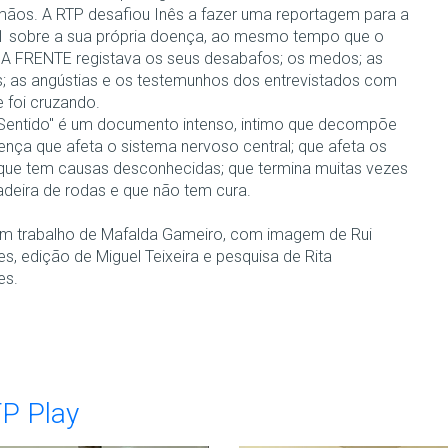
mãos. A RTP desafiou Inês a fazer uma reportagem para a
1 sobre a sua própria doença, ao mesmo tempo que o
A FRENTE registava os seus desabafos; os medos; as
as; as angústias e os testemunhos dos entrevistados com
 foi cruzando.
Sentido" é um documento intenso, intimo que decompõe
nça que afeta o sistema nervoso central; que afeta os
 que tem causas desconhecidas; que termina muitas vezes
deira de rodas e que não tem cura.
um trabalho de Mafalda Gameiro, com imagem de Rui
s, edição de Miguel Teixeira e pesquisa de Rita
es.
TP Play