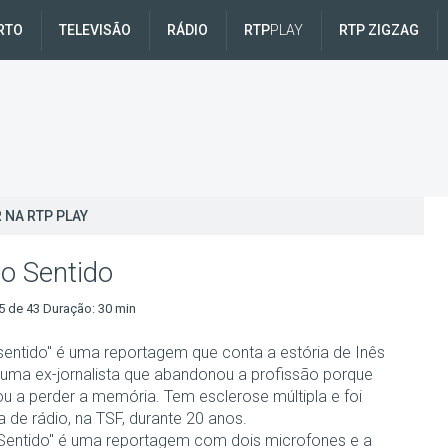
RTO
TELEVISÃO
RÁDIO
RTP
PLAY
RTP ZIGZAG
 NA RTP PLAY
o Sentido
5 de 43 Duração: 30 min
sentido" é uma reportagem que conta a estória de Inês
 uma ex-jornalista que abandonou a profissão porque
 a perder a memória. Tem esclerose múltipla e foi
ta de rádio, na TSF, durante 20 anos.
Sentido" é uma reportagem com dois microfones e a