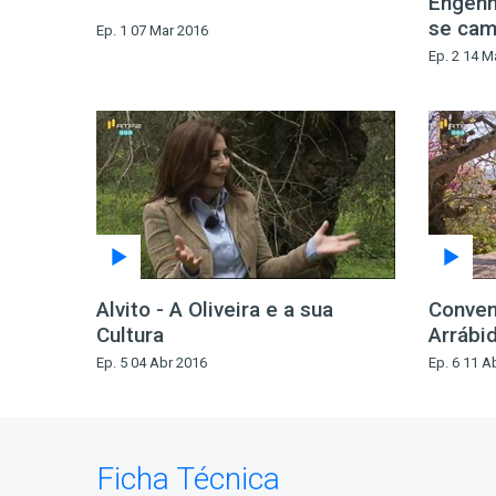
Engenh
se cam
Ep. 1 07 Mar 2016
Ep. 2 14 M
Alvito - A Oliveira e a sua
Conven
Cultura
Arrábi
Ep. 5 04 Abr 2016
Ep. 6 11 A
Ficha Técnica