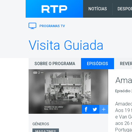
NOTÍCIAS
DESPO
PROGRAMAS TV
Visita Guiada
SOBRE O PROGRAMA
EPISÓDIOS
REVER
Ama
Episódio 
Amadeo 
Aos 19 f
e Van G
aos 26 r
GÉNEROS
Portuga
MAGAZINES