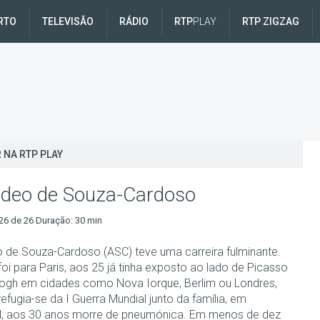
RTO
TELEVISÃO
RÁDIO
RTP
PLAY
RTP ZIGZAG
 NA RTP PLAY
deo de Souza-Cardoso
26 de 26 Duração: 30 min
de Souza-Cardoso (ASC) teve uma carreira fulminante.
oi para Paris, aos 25 já tinha exposto ao lado de Picasso
ogh em cidades como Nova Iorque, Berlim ou Londres,
efugia-se da I Guerra Mundial junto da família, em
l, aos 30 anos morre de pneumónica. Em menos de dez