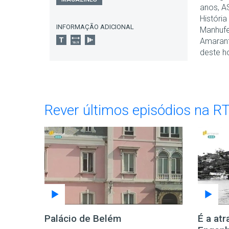
anos, AS
Históri
INFORMAÇÃO ADICIONAL
Manhufe
Amarant
deste h
Rever últimos episódios na R
Palácio de Belém
É a at