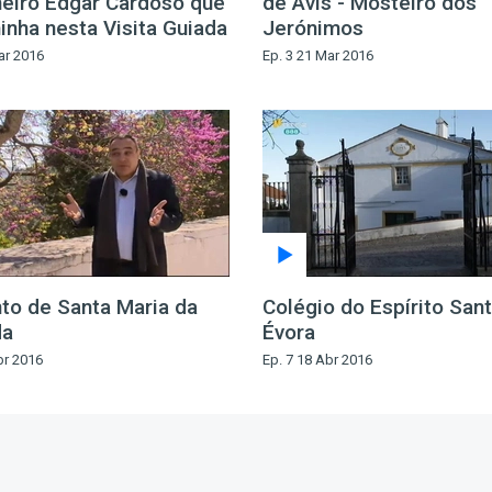
eiro Edgar Cardoso que
de Avis - Mosteiro dos
inha nesta Visita Guiada
Jerónimos
ar 2016
Ep. 3 21 Mar 2016
to de Santa Maria da
Colégio do Espírito Sant
da
Évora
br 2016
Ep. 7 18 Abr 2016