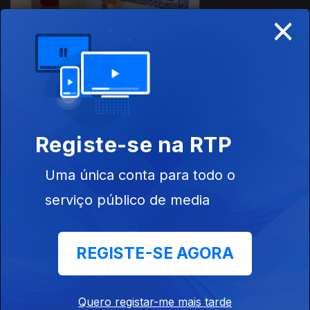
×
Ep. 18
04 jul. 2016
Museu do
Dinheiro
Registe-se na RTP
Uma única conta para todo o
Ep. 19
11 jul. 2016
serviço público de media
Ponte 25 de
abril
REGISTE-SE AGORA
Quero registar-me mais tarde