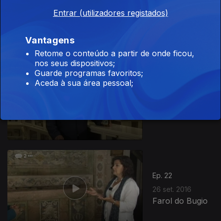
Ep. 20
12 set. 2016
Entrar (utilizadores registados)
Ilha do Pico
Vantagens
Retome o conteúdo a partir de onde ficou,
nos seus dispositivos;
Guarde programas favoritos;
Aceda à sua área pessoal;
Ep. 21
19 set. 2016
Museu da
Farmácia
Ep. 22
26 set. 2016
Farol do Bugio