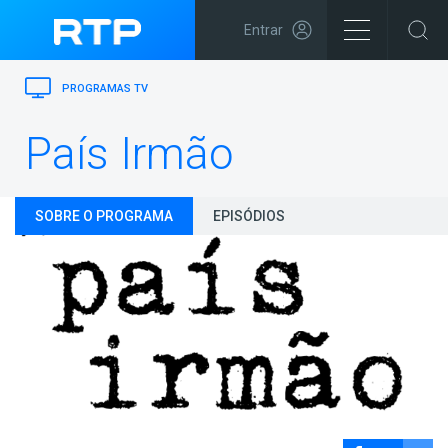
Entrar
PROGRAMAS TV
País Irmão
SOBRE O PROGRAMA
EPISÓDIOS