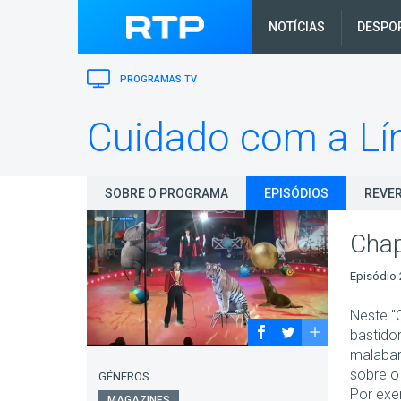
NOTÍCIAS
DESPO
PROGRAMAS TV
Cuidado com a Lí
SOBRE O PROGRAMA
EPISÓDIOS
REVER
Chap
Episódio 
Neste "
bastido
malabari
sobre o 
GÉNEROS
Por exe
MAGAZINES