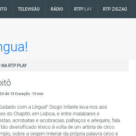
RTO
TELEVISÃO
RÁDIO
RTP
PLAY
RTP ZIGZAG
ngua!
 NA RTP PLAY
itô
20 de 13 Duração: 15 min
Cuidado com a Língua!" Diogo Infante leva-nos aos
res do Chapitô, em Lisboa, e entre malabares e
stas, acrobatas e acobracias, palhaços e arlequins, fala
tão diversificado léxico à volta de um artista de circo.
mplo, sobre a origem milenar da própria palavra circo e