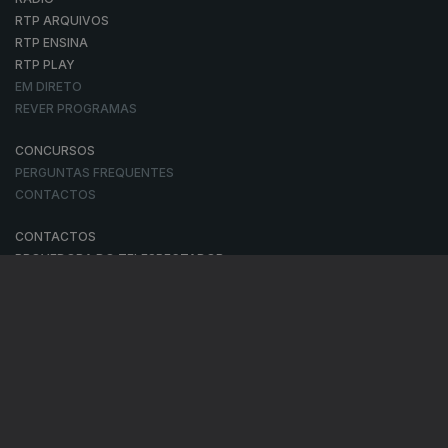
RTP ARQUIVOS
RTP ENSINA
RTP PLAY
EM DIRETO
REVER PROGRAMAS
CONCURSOS
PERGUNTAS FREQUENTES
CONTACTOS
CONTACTOS
PROVEDORA DO TELESPECTADOR
PROVEDORA DO OUVINTE
ACESSIBILIDADES
SATÉLITES
A EMPRESA
CONSELHO GERAL INDEPENDENTE
CONSELHO DE OPINIÃO
CONTRATO DE CONCESSÃO DO SERVIÇO PÚBLICO DE RÁDIO E
TELEVISÃO