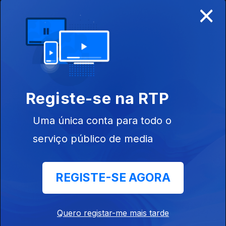
×
Ep. 24
30 out. 2019
Campinos
433998
Registe-se na RTP
Ep. 23
Uma única conta para todo o
23 out. 2019
Modista
serviço público de media
REGISTE-SE AGORA
Ep. 22
16 out. 2019
Quero registar-me mais tarde
Presidência