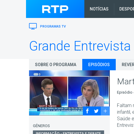
NOTÍCIAS
DESPO
PROGRAMAS TV
Grande Entrevista
SOBRE O PROGRAMA
EPISÓDIOS
REVER
Mar
Episódio 
Faltam 
infanti
Saúde e
Entrevi
GÉNEROS
INFORMAÇÃO - ENTREVISTA E DEBATE