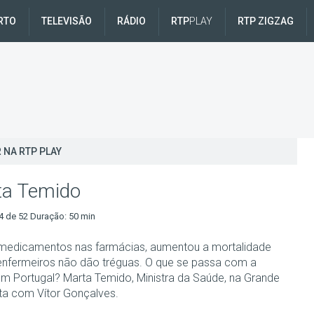
RTO
TELEVISÃO
RÁDIO
RTP
PLAY
RTP ZIGZAG
 NA RTP PLAY
ta Temido
4 de 52 Duração: 50 min
medicamentos nas farmácias, aumentou a mortalidade
l, enfermeiros não dão tréguas. O que se passa com a
m Portugal? Marta Temido, Ministra da Saúde, na Grande
sta com Vítor Gonçalves.