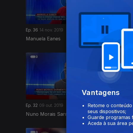
Ep. 36
14 nov. 2019
Ep. 35
06
Manuela Eanes
Mariana 
425080
Vantagens
Retome o conteúdo a
Ep. 32
09 out. 2019
Ep. 31
11 
seus dispositivos;
Nuno Morais Sarmento
Aliú Ca
Guarde programas f
Aceda à sua área pe