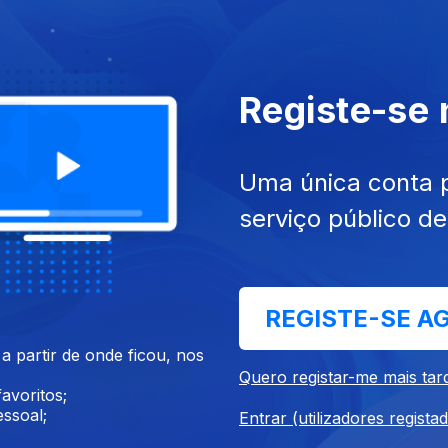
Registe-se
 nov. 2019
Ep. 34
30 out. 2019
Vieira da Silva
Carlos do Carmo
Uma única conta 
serviço público d
REGISTE-SE A
 partir de onde ficou, nos
set. 2019
Ep. 30
04 set. 2019
Quero registar-me mais tar
mará
Vieira da Silva
avoritos;
ssoal;
Entrar (utilizadores regista