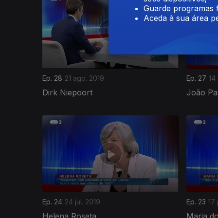
Guarde programas f
Aceda à sua área pe
Ep. 28
21 ago. 2019
Ep. 27
14
Dirk Niepoort
João Pa
Ep. 24
24 jul. 2019
Ep. 23
17 
Helena Roseta
Maria d