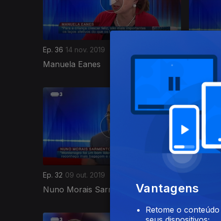
Ep. 36
14 nov. 2019
Ep. 35
06
Manuela Eanes
Mariana 
425080
Ep. 32
09 out. 2019
Ep. 31
11 
Vantagens
Nuno Morais Sarmento
Aliú Ca
Retome o conteúdo a
seus dispositivos;