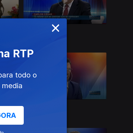
×
Ep. 33
16 out. 2019
Carlos César
 na RTP
para todo o
e media
Ep. 29
28 ago. 2019
Bordalo II
GORA
de