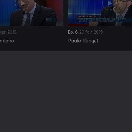
mar. 2019
Ep. 6
20 fev. 2019
enteno
Paulo Rangel
Instale a aplicação
RTP Play
Disponível para iOS, Android, Apple TV, Android TV e CarPlay