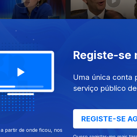
 nov. 2019
Ep. 34
30 out. 2019
Vieira da Silva
Carlos do Carmo
Registe-se
Uma única conta 
serviço público d
set. 2019
Ep. 30
04 set. 2019
mará
Vieira da Silva
REGISTE-SE A
 partir de onde ficou, nos
Quero registar-me mais tar