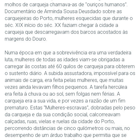
molhos de carqueja chamava-as de "ouriços humanos".
Documentário de Arminda Sousa Deusdado sobre as
carquejeiras do Porto, mulheres esquecidas que durante o
séc. XIX início do séc. XX faziam chegar à cidade a
carqueja que descarregavam dos barcos acostados às
margens do Douro.
Numa época em que a sobrevivência era uma verdadeira
luta, mulheres de todas as idades viam-se obrigadas a
carregar às costas até 60 quilos de carqueja para obterem
o sustento diário. A subida assustadora, impossível para os
animais de carga, era feita pelas mulheres, que muitas
vezes ainda levavam filhos pequenos. A tarefa hercúlea
era feita à chuva ou ao sol, sem folgas nem férias. A
carqueja era a sua vida, e por vezes a razão de um fim
prematuro. Estas "Mulheres-escravas", dobradas pelo peso
da carqueja e da sua condição social, calcorreavam
calçadas, ruas, vielas e ruelas da cidade do Porto,
percorrendo distâncias de cinco quilómetros ou mais, no
desempenho de um árduo trabalho que permitia que se