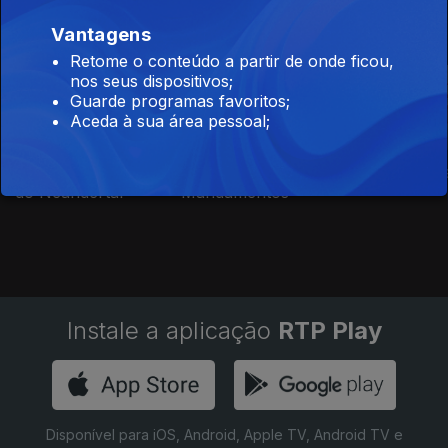
Documentários de Sociedade e
Vantagens
Atualidade
Retome o conteúdo a partir de onde ficou,
nos seus dispositivos;
Guarde programas favoritos;
Aceda à sua área pessoal;
As Últimas Pegadas
Os Dez
Somos Acad
do Neandertal
Mandamentos
Instale a aplicação
RTP Play
Disponível para iOS, Android, Apple TV, Android TV e