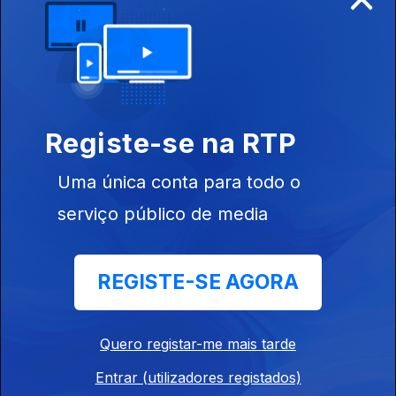
Este conteúdo faz parte de
Documentários
Registe-se na RTP
Uma única conta para todo o
serviço público de media
Inesquecíveis
Por Ti Portugal Eu
Até Eusébio 
Viagens de
Juro
Comboio
REGISTE-SE AGORA
Quero registar-me mais tarde
Entrar (utilizadores registados)
Este conteúdo faz parte de