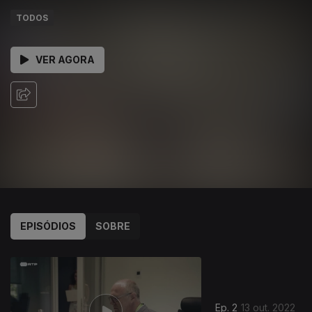
TODOS
VER AGORA
EPISÓDIOS
SOBRE
645892
Ep. 2
13 out. 2022