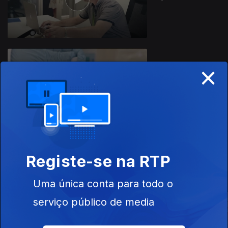
×
Ep. 1
10 out. 2022
Este conteúdo faz parte de
Registe-se na RTP
Documentários de Sociedade e
Atualidade
Uma única conta para todo o
serviço público de media