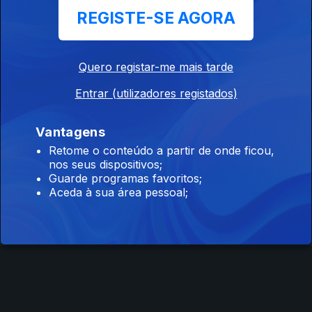
REGISTE-SE AGORA
As Últimas Pegadas
Os Dez
Somos Acad
do Neandertal
Mandamentos
Quero registar-me mais tarde
Entrar (utilizadores registados)
Vantagens
Instale a aplicação
RTP Play
Retome o conteúdo a partir de onde ficou,
nos seus dispositivos;
Guarde programas favoritos;
Aceda à sua área pessoal;
Disponível para iOS, Android, Apple TV, Android TV e
CarPlay