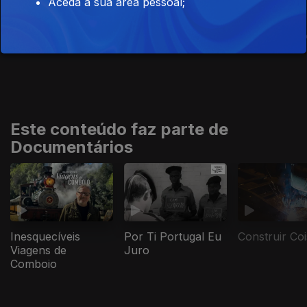
Aceda à sua área pessoal;
O Meu Timor
Ilhas Japonesas
A Viagem de
Vistas do Ar
Ulisses no
Mediterrâne
Este conteúdo faz parte de
Documentários
Inesquecíveis
Por Ti Portugal Eu
Construir Co
Viagens de
Juro
Comboio