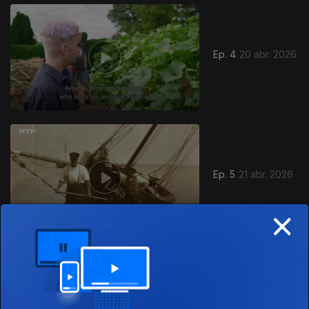
Ep. 4
20 abr. 2026
923715
Ep. 5
21 abr. 2026
×
Este conteúdo faz parte de
Documentários de Sociedade e
Atualidade