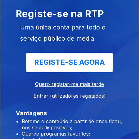
Registe-se na RTP
Uma única conta para todo o
As Últimas Pegadas
Os Dez
Somos Acad
serviço público de media
do Neandertal
Mandamentos
REGISTE-SE AGORA
Quero registar-me mais tarde
Este conteúdo faz parte de
Documentários de Viagens e
Entrar (utilizadores registados)
Lugares
Vantagens
Retome o conteúdo a partir de onde ficou,
nos seus dispositivos;
Guarde programas favoritos;