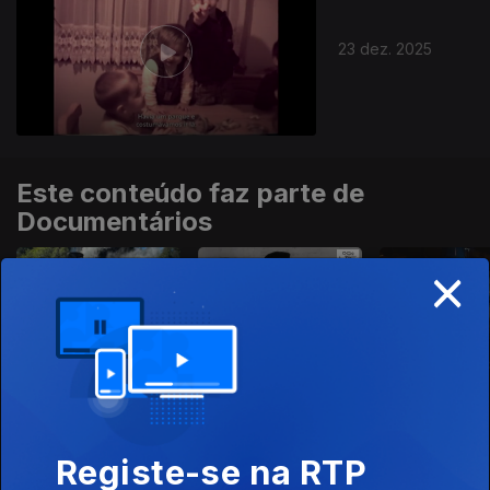
23 dez. 2025
Este conteúdo faz parte de
Documentários
×
Inesquecíveis
Por Ti Portugal Eu
Construir Co
Viagens de
Juro
Comboio
Registe-se na RTP