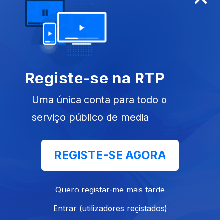
Este conteúdo faz parte de
Documentários de Viagens e
Lugares
Registe-se na RTP
Uma única conta para todo o
serviço público de media
O Meu Timor
Ilhas Japonesas
A Viagem de
Vistas do Ar
Ulisses no
Mediterrâne
REGISTE-SE AGORA
Quero registar-me mais tarde
Este conteúdo faz parte de
Entrar (utilizadores registados)
Documentários