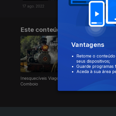
17 ago. 2022
Este conteúdo faz parte de Do
Vantagens
Retome o conteúdo a
seus dispositivos;
Guarde programas f
Aceda à sua área pe
Inesquecíveis Viagens de
Por Ti Portu
Comboio