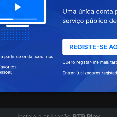
Uma única conta 
serviço público d
cumentários
REGISTE-SE A
 partir de onde ficou, nos
Quero registar-me mais tar
avoritos;
ssoal;
Entrar (utilizadores regista
gal Eu Juro
Até Eusébio Chorar
24
M
Instale a aplicação
RTP Play