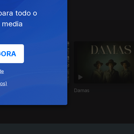
para todo o
e media
GORA
de
dos)
 Horas Que Mudaram o
Damas
undo