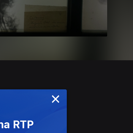
×
 na RTP