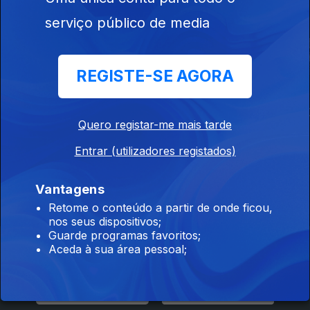
Este conteúdo faz parte de
Documentários
serviço público de media
REGISTE-SE AGORA
Inesquecíveis
Por Ti Portugal Eu
Até Eusébio 
Quero registar-me mais tarde
Viagens de
Juro
Comboio
Entrar (utilizadores registados)
Vantagens
Retome o conteúdo a partir de onde ficou,
nos seus dispositivos;
Guarde programas favoritos;
Instale a aplicação
RTP Play
Aceda à sua área pessoal;