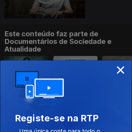
Este conteúdo faz parte de
Documentários de Sociedade e
Atualidade
×
As Últimas Pegadas
Os Dez
Somos Acad
do Neandertal
Mandamentos
Registe-se na RTP
Uma única conta para todo o