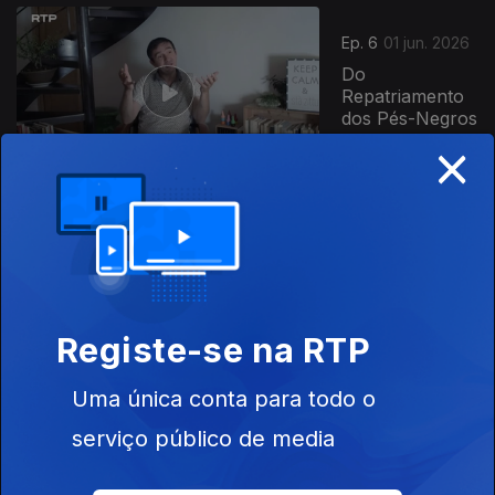
Ep. 6
01 jun. 2026
Do
Repatriamento
dos Pés-Negros
×
ao FLNC
Ep. 7
08 jun. 2026
Os Gemayel: A
Cruz e a
Kalashnikov
Registe-se na RTP
Uma única conta para todo o
Ep. 8
15 jun. 2026
serviço público de media
Curdistão -
Uma Quimera