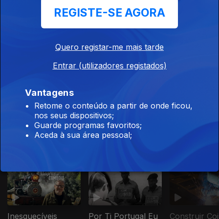
no Coração do
REGISTE-SE AGORA
Oriente
937642
Quero registar-me mais tarde
Ep. 9
22 jun. 2026
Entrar (utilizadores registados)
A Guerra do
Rife - O Mundo
no Teste da
Vantagens
Modernidade
Retome o conteúdo a partir de onde ficou,
nos seus dispositivos;
Guarde programas favoritos;
Aceda à sua área pessoal;
Este conteúdo faz parte de
Documentários
Inesquecíveis
Por Ti Portugal Eu
Construir Co