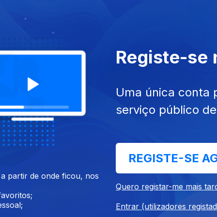
Registe-se
Uma única conta 
umentários de Arte e Cultura
serviço público d
REGISTE-SE A
 partir de onde ficou, nos
Quero registar-me mais tar
pertar do
Hieronymus Bosch - O Jardim
A 
avoritos;
mo
dos Sonhos
Hi
ssoal;
Entrar (utilizadores regista