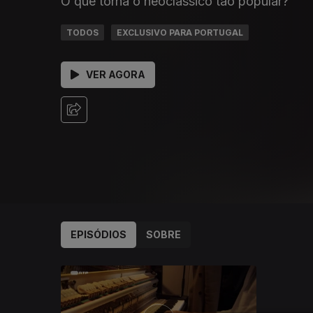
O que torna o neoclássico tão popular?
TODOS
EXCLUSIVO PARA PORTUGAL
VER AGORA
EPISÓDIOS
SOBRE
901854