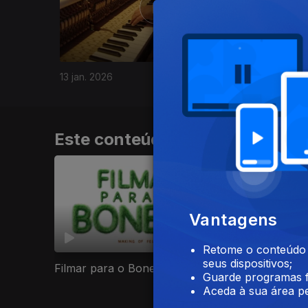
13 jan. 2026
Este conteúdo faz parte de Doc
Vantagens
Retome o conteúdo a
seus dispositivos;
Filmar para o Boneco
1874 - O Des
Guarde programas f
Impressionis
Aceda à sua área pe