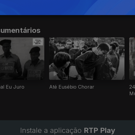
cumentários
gal Eu Juro
Até Eusébio Chorar
24
M
Instale a aplicação
RTP Play