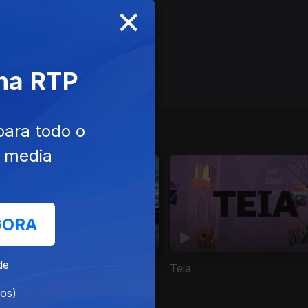
×
 na RTP
para todo o
e media
GORA
de
Ilha dos Museus de Berlim: A
Teia
stória de uma Nação
dos)