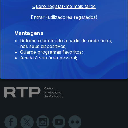
Quero registar-me mais tarde
Instale a aplicação
RTP Play
Entrar (utilizadores registados)
Vantagens
Retome o conteúdo a partir de onde ficou,
Disponível para iOS, Android, Apple TV, Android TV e
nos seus dispositivos;
CarPlay
Guarde programas favoritos;
Aceda à sua área pessoal;