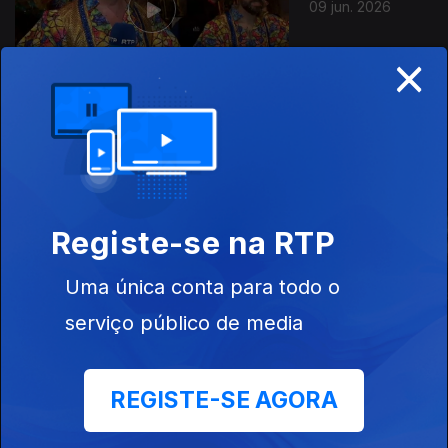
09 jun. 2026
×
Este conteúdo faz parte de
Documentários
Registe-se na RTP
Uma única conta para todo o
Inesquecíveis
Por Ti Portugal Eu
Construir Co
Viagens de
Juro
serviço público de media
Comboio
REGISTE-SE AGORA