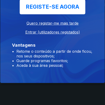
Filmar para o
1874 - O Despertar
Hieronymus 
REGISTE-SE AGORA
Boneco
do Impressionismo
- O Jardim d
Sonhos
Quero registar-me mais tarde
Entrar (utilizadores registados)
Vantagens
Instale a aplicação
RTP Play
Retome o conteúdo a partir de onde ficou,
nos seus dispositivos;
Guarde programas favoritos;
Aceda à sua área pessoal;
Disponível para iOS, Android, Apple TV, Android TV e
CarPlay