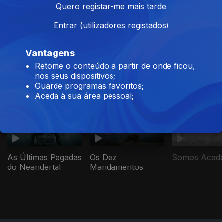
Ep. 6
25 mar. 2023
Quero registar-me mais tarde
Entrar (utilizadores registados)
Vantagens
Este conteúdo faz parte de
Retome o conteúdo a partir de onde ficou,
nos seus dispositivos;
Documentários de Sociedade e
Guarde programas favoritos;
Atualidade
Aceda à sua área pessoal;
As Últimas Pegadas
Os Dez
Somos Acad
do Neandertal
Mandamentos