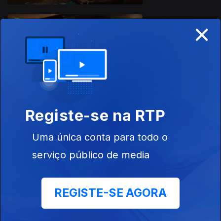
×
Ep. 4
11 mar. 2023
823367
Registe-se na RTP
Uma única conta para todo o
Ep. 5
18 mar. 2023
serviço público de media
REGISTE-SE AGORA