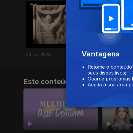
760597
Vantagens
09 abr. 2024
Retome o conteúdo a
seus dispositivos;
Guarde programas f
Este conteúdo faz parte de Par
Aceda à sua área pe