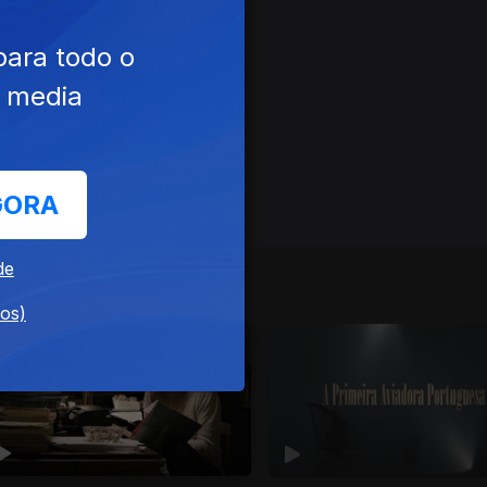
para todo o
e media
GORA
de
dos)