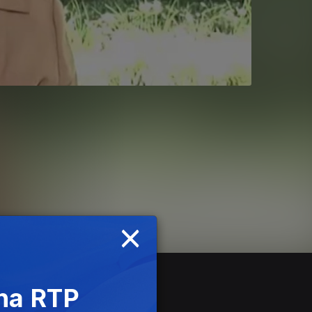
×
 na RTP