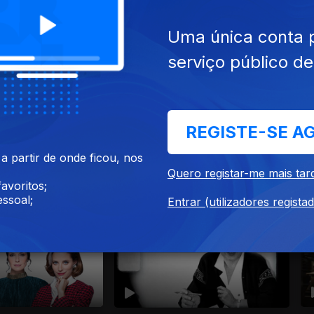
Uma única conta 
serviço público d
REGISTE-SE A
 partir de onde ficou, nos
Quero registar-me mais tar
avoritos;
a todas as mulheres
ssoal;
Entrar (utilizadores regista