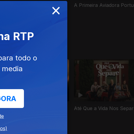
×
ra
A Primeira Aviadora Port
 na RTP
para todo o
e media
GORA
madeo
Até Que a Vida Nos Separ
de
dos)