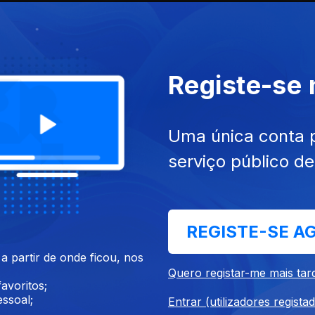
Sa
Era Bonito Vê-la Pensar
Registe-se
ies nacionais
Uma única conta 
serviço público d
REGISTE-SE A
Millennial Mal
A
 partir de onde ficou, nos
Quero registar-me mais tar
avoritos;
ssoal;
Entrar (utilizadores regista