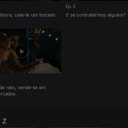
Ep. 3
ébora, cala-te um bocado
E se contratarmos alguém?
de rato, vende-se em
rcados
 Z