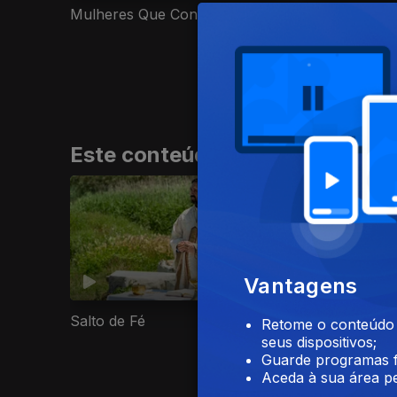
Mulheres Que Contam
3 Mulheres
Este conteúdo faz parte de Sér
Vantagens
Salto de Fé
Odisseia
Retome o conteúdo a
seus dispositivos;
Guarde programas f
Aceda à sua área pe