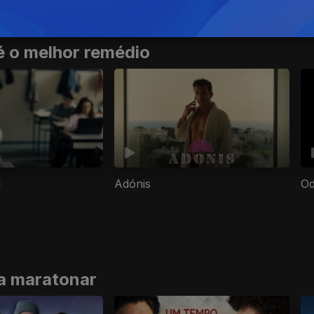
é o melhor remédio
l
Adónis
Od
ra maratonar