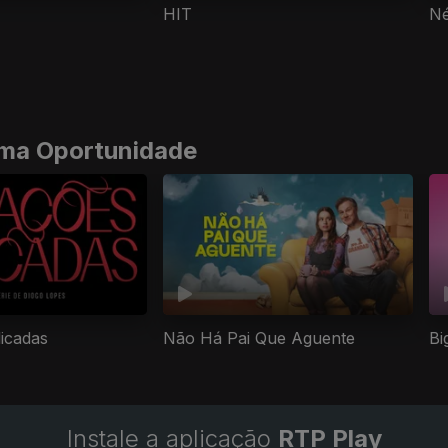
HIT
Né
tima Oportunidade
licadas
Não Há Pai Que Aguente
Bi
Instale a aplicação
RTP Play