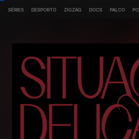
S
SÉRIES
DESPORTO
ZIGZAG
DOCS
PALCO
PO
m