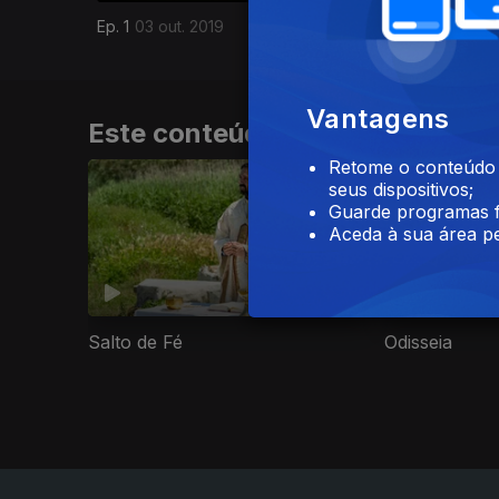
Ep. 1
03 out. 2019
Vantagens
Este conteúdo faz parte de Sér
Retome o conteúdo a
seus dispositivos;
Guarde programas f
Aceda à sua área pe
Salto de Fé
Odisseia