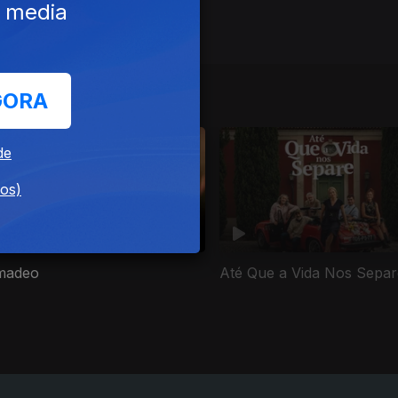
e media
GORA
de
dos)
madeo
Até Que a Vida Nos Separ