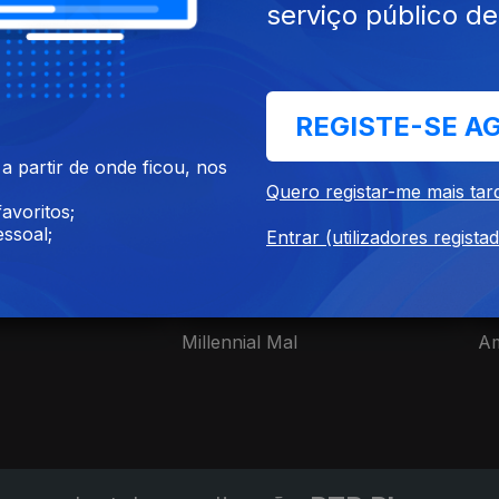
serviço público d
REGISTE-SE A
ies nacionais
 partir de onde ficou, nos
Quero registar-me mais tar
avoritos;
ssoal;
Entrar (utilizadores regista
Millennial Mal
A