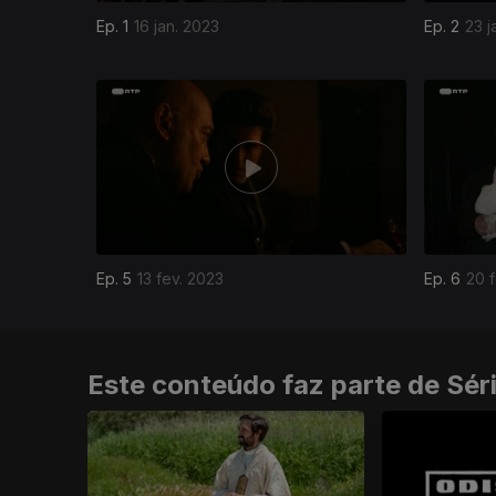
Ep. 1
16 jan. 2023
Ep. 2
23 j
811715
Ep. 5
13 fev. 2023
Ep. 6
20 
Este conteúdo faz parte de Sér