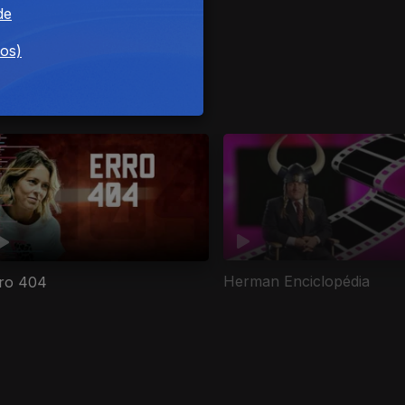
de
dos)
Herman Enciclopédia
ro 404