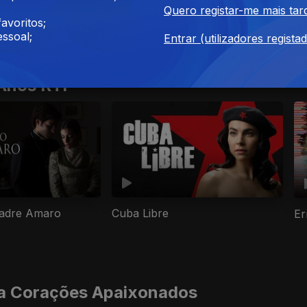
Quero registar-me mais tar
avoritos;
ssoal;
Entrar (utilizadores regista
 Anos RTP
Padre Amaro
Cuba Libre
Er
ra Corações Apaixonados