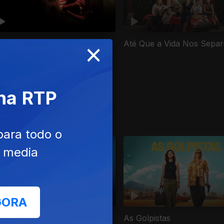
×
madeo
Até Que a Vida Nos Separ
 na RTP
para todo o
e media
GORA
Lei do Mar
As Golpistas