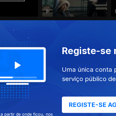
Millennial Mal
A
Registe-se
ra maratonar
Uma única conta 
serviço público d
REGISTE-SE A
Mar
Um Tempo Após Outro
A 
 partir de onde ficou, nos