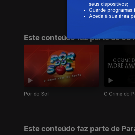
seus dispositivos;
Guarde programas f
Aceda à sua área pe
Este conteúdo faz parte de 68
Pôr do Sol
O Crime do 
Este conteúdo faz parte de Pa