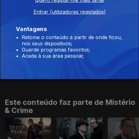
Quero registar-me mais tarde
Este conteúdo faz parte de Séries
Entrar (utilizadores registados)
nacionais
Vantagens
Retome o conteúdo a partir de onde ficou,
nos seus dispositivos;
Guarde programas favoritos;
Aceda à sua área pessoal;
Salto de Fé
Odisseia
Millennial Ma
Este conteúdo faz parte de Mistério
& Crime