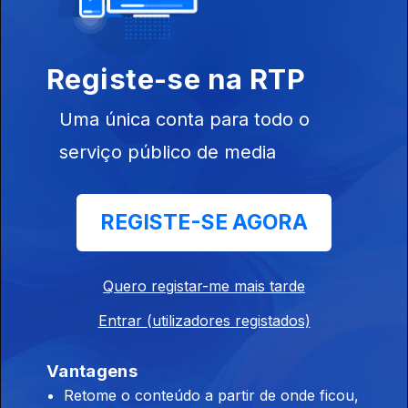
Registe-se na RTP
Ep. 4
19 mai. 2020
Uma única conta para todo o
serviço público de media
REGISTE-SE AGORA
Ep. 3
12 mai. 2020
Quero registar-me mais tarde
Entrar (utilizadores registados)
Vantagens
469555
Retome o conteúdo a partir de onde ficou,