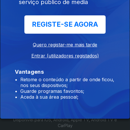
serviço público de media
Este conteúdo faz parte de Séries
nacionais
REGISTE-SE AGORA
Quero registar-me mais tarde
Salto de Fé
Odisseia
Millennial Ma
Entrar (utilizadores registados)
Vantagens
Retome o conteúdo a partir de onde ficou,
nos seus dispositivos;
Instale a aplicação
RTP Play
Guarde programas favoritos;
Aceda à sua área pessoal;
Disponível para iOS, Android, Apple TV, Android TV e
CarPlay