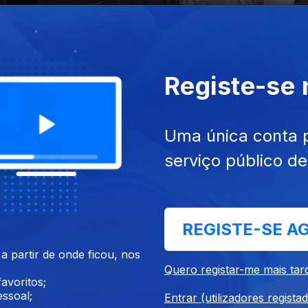
Ep. 11
Registe-se
Uma única conta 
serviço público d
REGISTE-SE A
 partir de onde ficou, nos
es para relaxar
Quero registar-me mais tar
avoritos;
ssoal;
Entrar (utilizadores regista