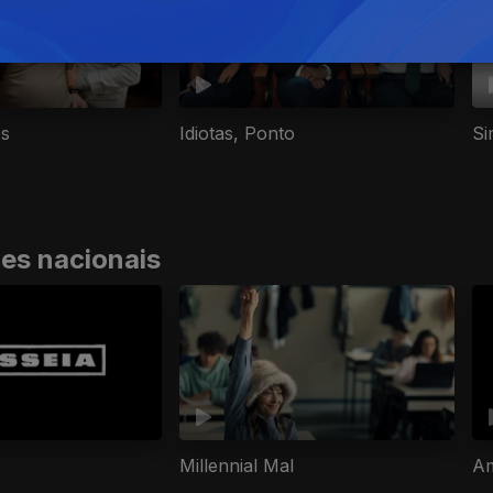
os
Idiotas, Ponto
Si
ies nacionais
Millennial Mal
A