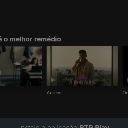
é o melhor remédio
l
Adónis
Od
Instale a aplicação
RTP Play