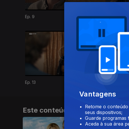
Ep. 9
Ep. 10
379380
Ep. 13
Vantagens
Retome o conteúdo a
Este conteúdo faz parte de Séri
seus dispositivos;
Guarde programas f
Aceda à sua área pe