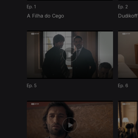
Ep. 1
Ep. 2
A Filha do Cego
Dudikoff
Ep. 5
Ep. 6
378213