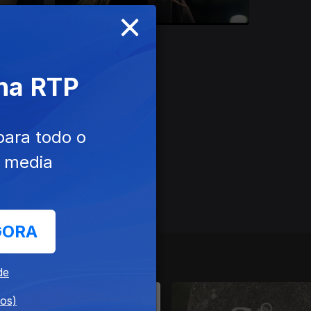
×
Ep. 12
 na RTP
para todo o
e media
GORA
de
dos)