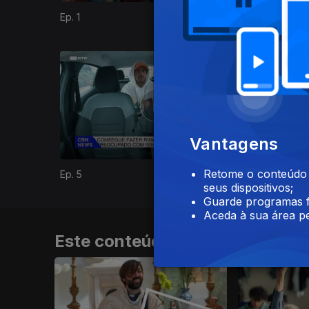
Ep. 1
Ep. 2
830184
Vantagens
Retome o conteúdo a
Ep. 5
Ep. 6
seus dispositivos;
Guarde programas f
Aceda à sua área pe
Este conteúdo faz parte de Rir 