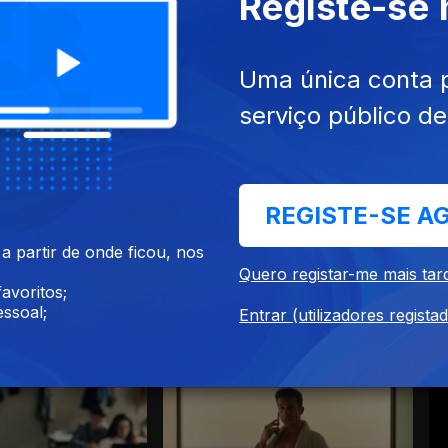
Registe-se
Ep. 3
Uma única conta 
serviço público d
REGISTE-SE A
 partir de onde ficou, nos
Ep. 7
Quero registar-me mais tar
avoritos;
ssoal;
Entrar (utilizadores regista
é o melhor remédio