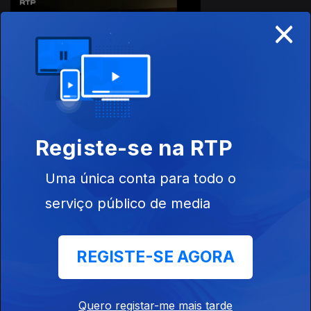
×
Ep. 9
O Intérprete
Grego
Registe-se na RTP
Ep. 10
Herança
Uma única conta para todo o
Amaldiçoada
serviço público de media
934640
REGISTE-SE AGORA
Ep. 11
O Paciente
Quero registar-me mais tarde
Residente