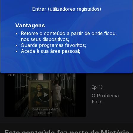
Entrar (utilizadores registados)
Vantagens
Retome o conteúdo a partir de onde ficou,
Ep. 12
nos seus dispositivos;
Uma Estranha
Guarde programas favoritos;
Liga
Aceda à sua área pessoal;
934910
Ep. 13
O Problema
Final
Este conteúdo faz parte de Mistério