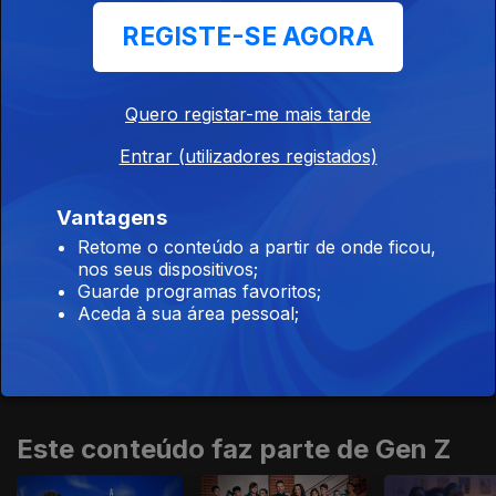
REGISTE-SE AGORA
Quero registar-me mais tarde
Este conteúdo faz parte de Séries
Estrangeiras
Entrar (utilizadores registados)
Vantagens
Retome o conteúdo a partir de onde ficou,
nos seus dispositivos;
Guarde programas favoritos;
O Santo
Harry Wild
Ludwig
Aceda à sua área pessoal;
Este conteúdo faz parte de Gen Z