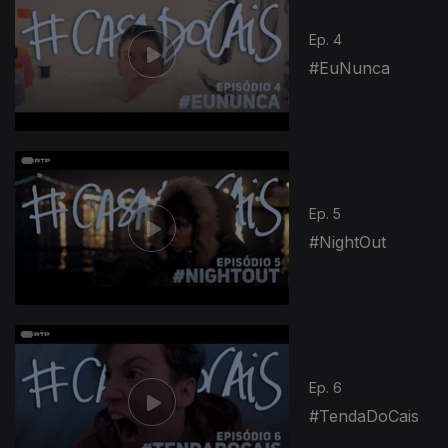
Ep. 4
#EuNunca
Ep. 5
#NightOut
Ep. 6
#TendaDoCais