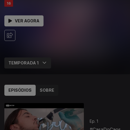
16
VER AGORA
EPISÓDIOS
SOBRE
Ep. 1
#CasaDoCaos