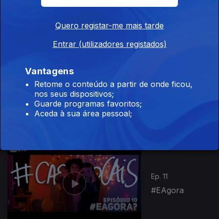
Ep. 9
#Bloopers
Quero registar-me mais tarde
Entrar (utilizadores registados)
Vantagens
Retome o conteúdo a partir de onde ficou,
Ep. 10
nos seus dispositivos;
Guarde programas favoritos;
#TouNaMerda
Aceda à sua área pessoal;
338020
Ep. 11
#EAgora