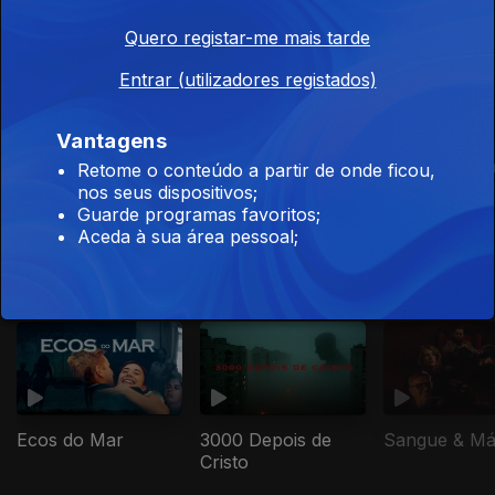
Este conteúdo faz parte de RTP Lab
Quero registar-me mais tarde
Entrar (utilizadores registados)
Vantagens
Ecos do Mar
3000 Depois de
Sangue & M
Retome o conteúdo a partir de onde ficou,
Cristo
nos seus dispositivos;
Guarde programas favoritos;
Aceda à sua área pessoal;
Este conteúdo faz parte de RTP Lab
Ecos do Mar
3000 Depois de
Sangue & M
Cristo