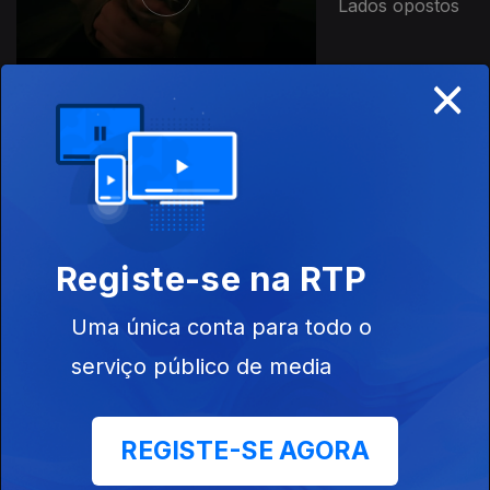
Lados opostos
×
929421
Ep. 5
04 jun. 2026
A promessa
Registe-se na RTP
Uma única conta para todo o
Ep. 6
04 jun. 2026
serviço público de media
A verdade em
sequência
REGISTE-SE AGORA