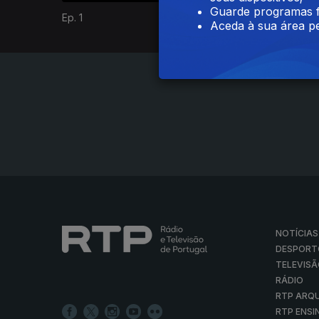
Guarde programas f
Ep. 1
Ep. 2
Aceda à sua área pe
NOTÍCIAS
DESPORT
TELEVIS
RÁDIO
RTP ARQ
RTP ENSI