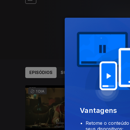
EPISÓDIOS
SOBRE
928645
1 DIA
4 DI
Vantagens
Retome o conteúdo a
seus dispositivos;