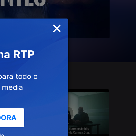
×
 na RTP
para todo o
e media
6 DIAS
GORA
de