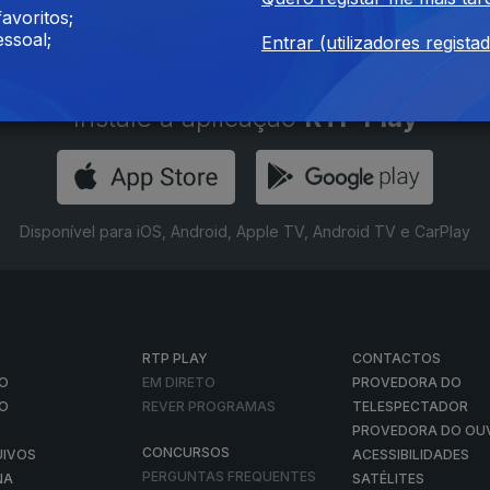
avoritos;
Ep. 3
ssoal;
Entrar (utilizadores regista
Instale a aplicação
RTP Play
Disponível para iOS, Android, Apple TV, Android TV e CarPlay
RTP PLAY
CONTACTOS
O
EM DIRETO
PROVEDORA DO
ÃO
REVER PROGRAMAS
TELESPECTADOR
PROVEDORA DO OU
CONCURSOS
UIVOS
ACESSIBILIDADES
PERGUNTAS FREQUENTES
NA
SATÉLITES