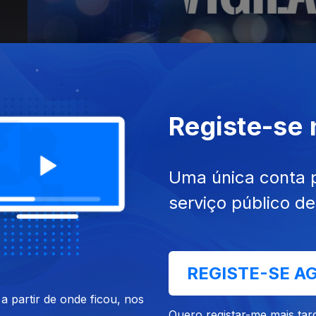
Registe-se
Uma única conta 
serviço público d
AS
5 DIAS
REGISTE-SE A
 partir de onde ficou, nos
Quero registar-me mais tar