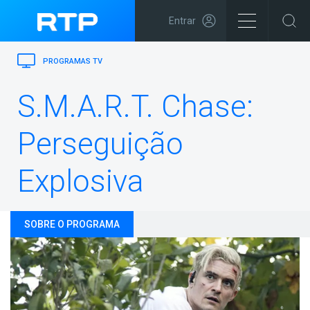
Entrar
PROGRAMAS TV
S.M.A.R.T. Chase:
Perseguição
Explosiva
SOBRE O PROGRAMA