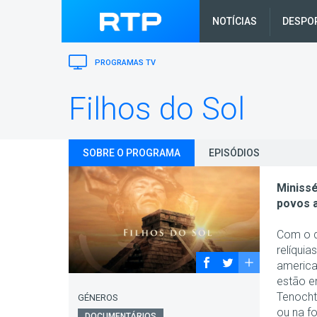
NOTÍCIAS
DESPO
PROGRAMAS TV
Filhos do Sol
SOBRE O PROGRAMA
EPISÓDIOS
Minissé
povos a
Com o d
relíqui
america
estão e
Tenocht
GÉNEROS
ou na f
DOCUMENTÁRIOS