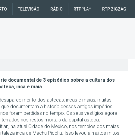
RTO
TELEVISÃO
RÁDIO
RTP
PLAY
RTP ZIGZAG
rie documental de 3 episódios sobre a cultura dos
steca, inca e maia
esaparecimento dos astecas, incas e maias, muitas
as que documentam a história desses antigos impérios
nos foram perdidas no tempo. Os seus vestígios agora
nterrados nos restos mortais da capital asteca,
itlan, na atual Cidade do México, nos templos dos maias
ortaleza inca de Machu Picchu. Isso levou a muitos mitos