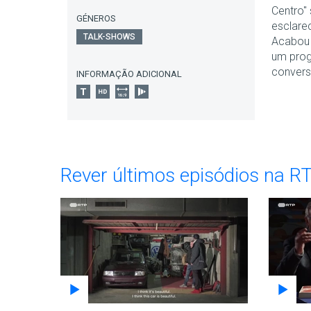
Centro"
GÉNEROS
esclare
TALK-SHOWS
Acabou 
um prog
conver
INFORMAÇÃO ADICIONAL
Rever últimos episódios na R