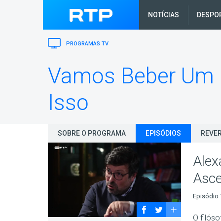
NOTÍCIAS
DESPO
PROGRAMAS TV
Vamos Beber Um C
Isso
SOBRE O PROGRAMA
EPISÓDIOS
REVER
Alex
Asce
Episódio 
O filós