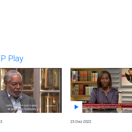
TP Play
23
23 Dez 2022