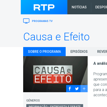
NOTÍCIAS
DESPO
PROGRAMAS TV
Causa e Efeito
SOBRE O PROGRAMA
EPISÓDIOS
REVER
A análi
Program
apresen
que con
para a a
acontec
GÉNEROS
INFORMAÇÃO - ENTREVISTA E DEBATE